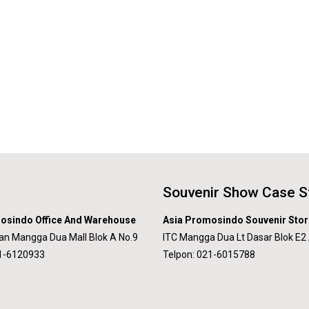
Souvenir Show Case S
osindo Office And Warehouse
Asia Promosindo Souvenir Stor
an Mangga Dua Mall Blok A No.9
ITC Mangga Dua Lt Dasar Blok E2 
21-6120933
Telpon: 021-6015788