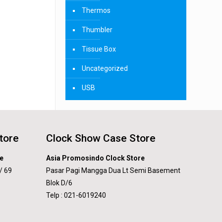
Thermos
Thumbler
Tissue Box
Uncategorized
USB
tore
Clock Show Case Store
e
Asia Promosindo Clock Store
/ 69
Pasar Pagi Mangga Dua Lt Semi Basement
Blok D/6
Telp : 021-6019240