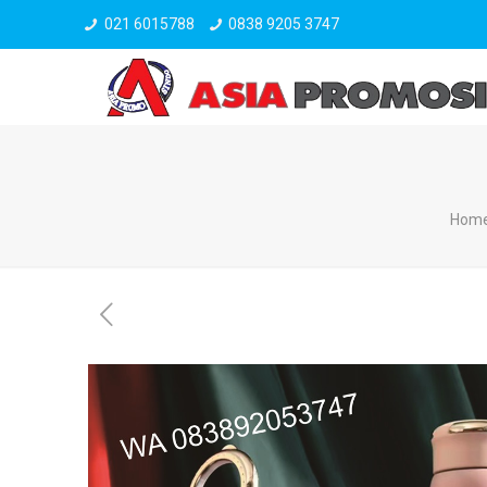
021 6015788
0838 9205 3747
Hom