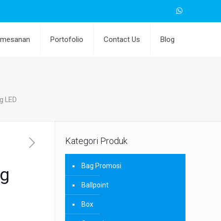
emesanan
Portofolio
Contact Us
Blog
g LED
Kategori Produk
Bag Promosi
ng
Ballpoint
Box