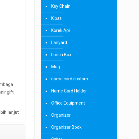
Key Chain
Kipas
Korek Api
Lanyard
Lunch Box
Mug
name card custom
lembaga
Name Card Holder
ir gift
Office Equipment
bih lanjut
Organizer
Organizer Book