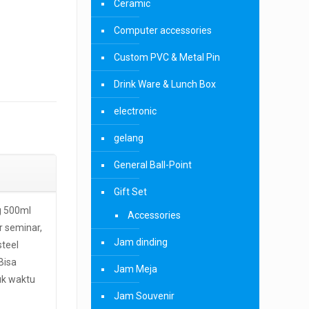
Ceramic
Computer accessories
Custom PVC & Metal Pin
Drink Ware & Lunch Box
electronic
gelang
General Ball-Point
Gift Set
g 500ml
Accessories
r seminar,
Jam dinding
steel
Bisa
Jam Meja
uk waktu
Jam Souvenir