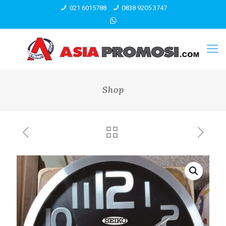
021 6015788
0838 9205 3747
Shop