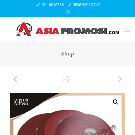
021 6015788
0838 9205 3747
Shop