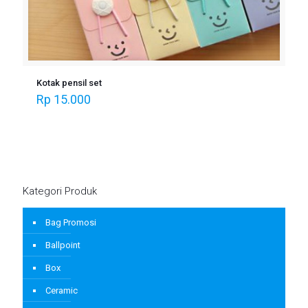
Kotak pensil set
Rp
15.000
Kategori Produk
Bag Promosi
Ballpoint
Box
Ceramic