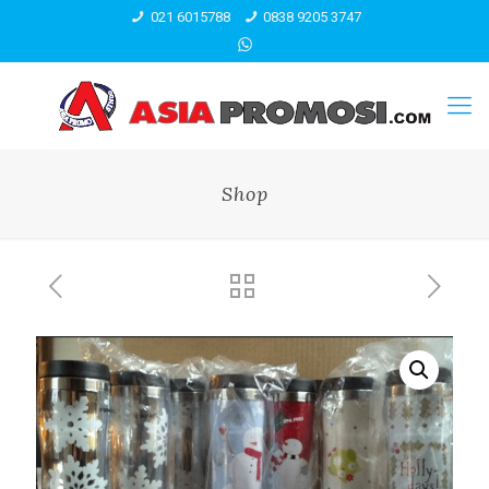
021 6015788
0838 9205 3747
Shop