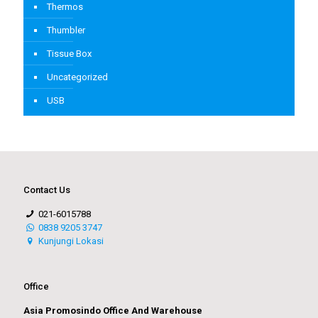
Thermos
Thumbler
Tissue Box
Uncategorized
USB
Contact Us
021-6015788
0838 9205 3747
Kunjungi Lokasi
Office
Asia Promosindo Office And Warehouse