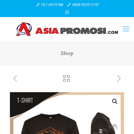
021 6015788
0838 9205 3747
Shop