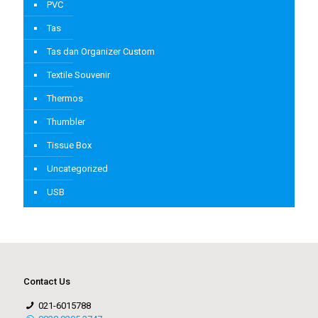
PVC
Tas
Tas dan Organizer Custom
Textile Souvenir
Thermos
Thumbler
Tissue Box
Uncategorized
USB
Contact Us
021-6015788