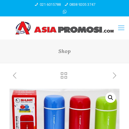
021 6015788
0838 9205 3747
Shop