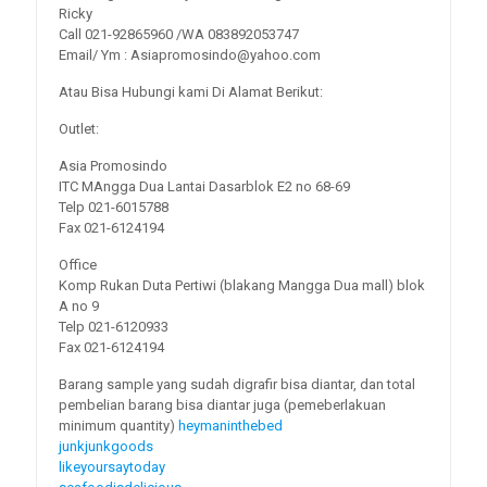
Ricky
Call 021-92865960 /WA 083892053747
Email/ Ym : Asiapromosindo@yahoo.com
Atau Bisa Hubungi kami Di Alamat Berikut:
Outlet:
Asia Promosindo
ITC MAngga Dua Lantai Dasarblok E2 no 68-69
Telp 021-6015788
Fax 021-6124194
Office
Komp Rukan Duta Pertiwi (blakang Mangga Dua mall) blok
A no 9
Telp 021-6120933
Fax 021-6124194
Barang sample yang sudah digrafir bisa diantar, dan total
pembelian barang bisa diantar juga (pemeberlakuan
minimum quantity)
heymaninthebed
junkjunkgoods
likeyoursaytoday