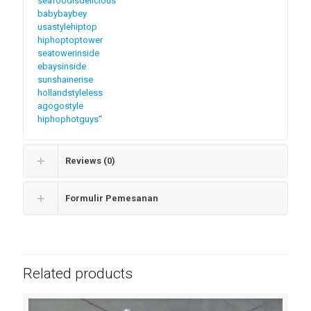
seafoodisdelicious
babybaybey
usastylehiptop
hiphoptoptower
seatowerinside
ebaysinside
sunshainerise
hollandstyleless
agogostyle
hiphophotguys
“
Reviews (0)
Formulir Pemesanan
Related products