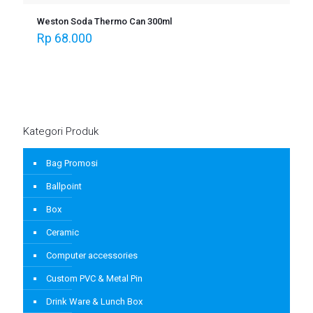
Weston Soda Thermo Can 300ml
Rp
68.000
Kategori Produk
Bag Promosi
Ballpoint
Box
Ceramic
Computer accessories
Custom PVC & Metal Pin
Drink Ware & Lunch Box