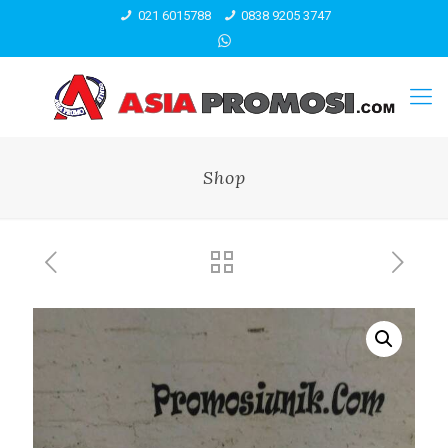
021 6015788
0838 9205 3747
Shop