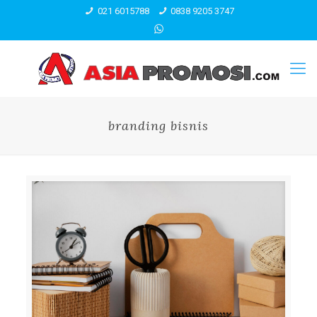
021 6015788
0838 9205 3747
branding bisnis