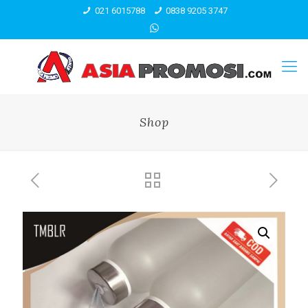
021 6015788
0838 9205 3747
Shop