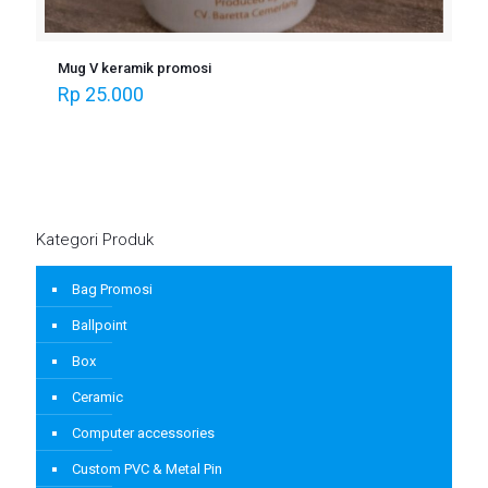
Mug V keramik promosi
Rp
25.000
Kategori Produk
Bag Promosi
Ballpoint
Box
Ceramic
Computer accessories
Custom PVC & Metal Pin