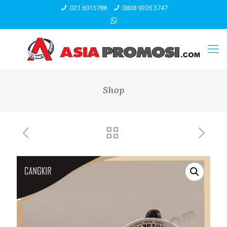
021 6015788
0838 9205 3747
Shop